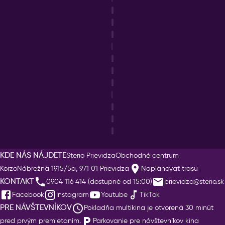
KDE NÁS NÁJDETE
Sterio Prievidza
Obchodné centrum
Korzo
Nábrežná 1915/5a, 971 01 Prievidza
Naplánovať trasu
KONTAKT
0904 116 414 (dostupné od 15:00)
prievidza@sterio.sk
Facebook
Instagram
Youtube
TikTok
PRE NÁVŠTEVNÍKOV
Pokladňa multikina je otvorená 30 minút
pred prvým premietaním.
Parkovanie pre návštevníkov kina