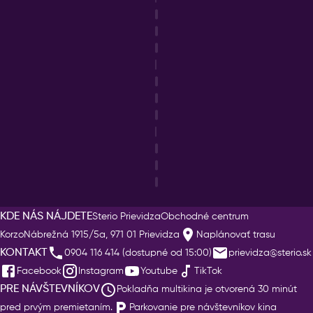
KDE NÁS NÁJDETE
Sterio Prievidza
Obchodné centrum
Korzo
Nábrežná 1915/5a, 971 01 Prievidza
Naplánovať trasu
KONTAKT
0904 116 414 (dostupné od 15:00)
prievidza@sterio.sk
Facebook
Instagram
Youtube
TikTok
PRE NÁVŠTEVNÍKOV
Pokladňa multikina je otvorená 30 minút
pred prvým premietaním.
Parkovanie pre návštevníkov kina