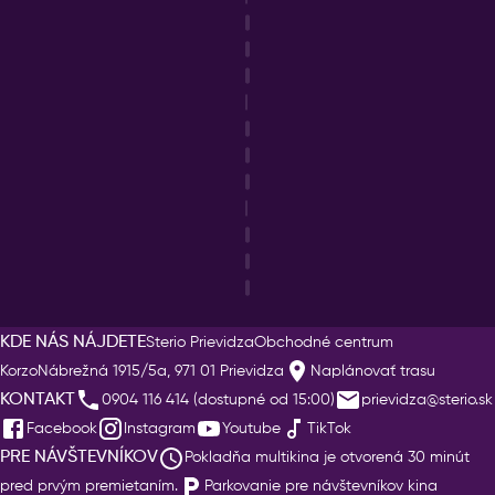
KDE NÁS NÁJDETE
Sterio Prievidza
Obchodné centrum
Korzo
Nábrežná 1915/5a, 971 01 Prievidza
Naplánovať trasu
KONTAKT
0904 116 414 (dostupné od 15:00)
prievidza@sterio.sk
Facebook
Instagram
Youtube
TikTok
PRE NÁVŠTEVNÍKOV
Pokladňa multikina je otvorená 30 minút
pred prvým premietaním.
Parkovanie pre návštevníkov kina